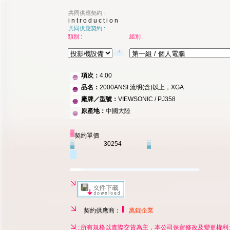
共同供應契約：
i n t r o d u c t i o n
共同供應契約 :
類別 :
組別 :
項次：
4.00
品名：
2000ANSI 流明(含)以上，XGA
廠牌／型號：
VIEWSONIC / PJ358
原產地：
中國大陸
契約單價
30254
契約供應商：
萬錕企業
:::所有規格以實際交貨為主，本公司保留修改及變更權利::