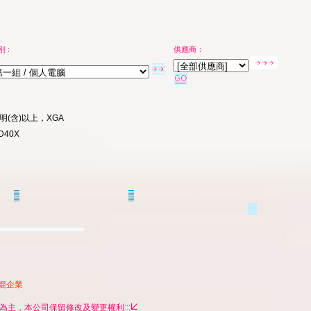
 :
供應商：
 流明(含)以上，XGA
AD40X
錕企業
貨為主，本公司保留修改及變更權利:::