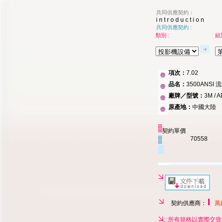
共同供應契約：
i n t r o d u c t i o n
共同供應契約 :
類別 :
組別
項次：
7.02
品名：
3500ANSI
廠牌／型號：
3M / 
原產地：
中國大陸
契約單價
70558
契約供應商：
萬
:::所有規格以實際交